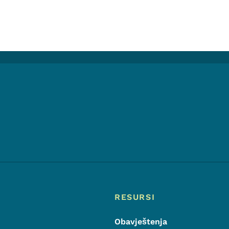
Footer
Meni podnožja
RESURSI
Obavještenja