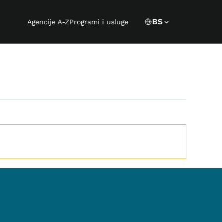
Language s
CURRENT LANGUA
BS
Agencije A-Z
Programi i usluge