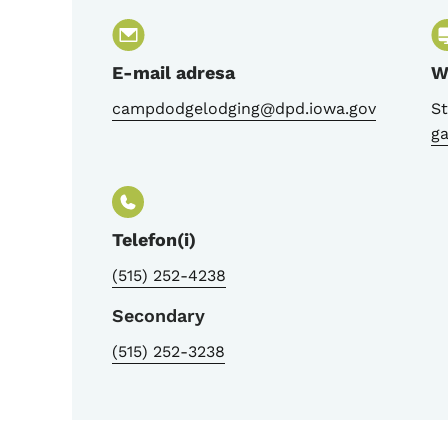
E-mail adresa
W
campdodgelodging@dpd.iowa.gov
St
g
Telefon(i)
(515) 252-4238
Secondary
(515) 252-3238