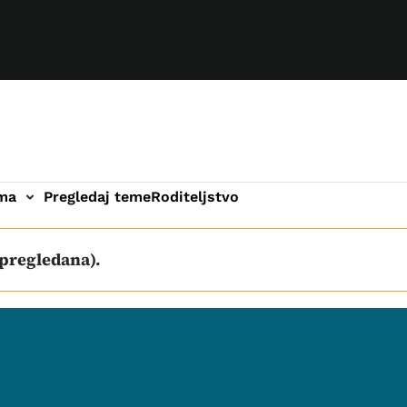
ama
Pregledaj teme
Roditeljstvo
 pregledana).