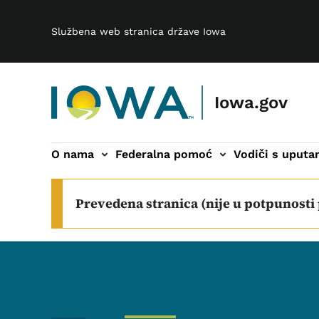
Main navigation
Preskoči na glavni sadržaj
Službena web stranica države Iowa
Iowa.gov
O nama
Federalna pomoć
Vodiči s uput
podnavigacija
Prevedena stranica (nije u potpunosti