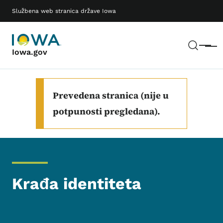
Preskoči na glavni sadržaj
Main navigation
Službena web stranica države Iowa
Pretr
Meni
Iowa.gov
Prevedena stranica (nije u
potpunosti pregledana).
Krađa identiteta