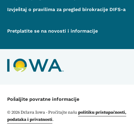
Izvještaj o pravilima za pregled birokracije DIFS-a
Pretplatite se na novosti i informacije
Kontakt meni
Pošaljite povratne informacije
©
2026
Država Iowa - Pročitajte našu
politiku pristupačnosti,
podataka i privatnosti
.