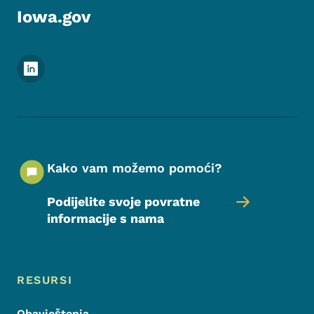
Iowa.gov
Meni podnožja društvenih mrežaa
Kako vam možemo pomoći?
Podijelite svoje povratne
informacije s nama
Meni podnožja
Footer
RESURSI
Obavještenja