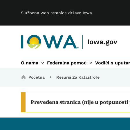
Main navigation
Preskoči na glavni sadržaj
Službena web stranica države Iowa
Iowa.gov
O nama
Federalna pomoć
Vodiči s uput
podnavigacija
Breadcrumbs
Početna
Resursi Za Katastrofe
Prevedena stranica (nije u potpunosti