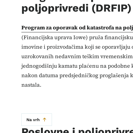
poljoprivredi (DRFIP)
Program za oporavak od katastrofa na po
(Financijska uprava Iowe) pruža financijsk
imovine i proizvođačima koji se oporavljaju 
uzrokovanih nedavnim teškim vremenskim 
jednogodišnju kamatu plaćenu na podobne k
nakon datuma predsjedničkog proglašenja kat
nastala.
Na vrh
Poslovne i poljopriv