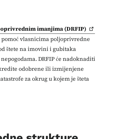
ljoprivrednim imanjima
(DRFIP)
u pomoć vlasnicima poljoprivredne
od štete na imovini i gubitaka
nepogodama. DRFIP će nadoknaditi
redite odobrene ili izmijenjene
astrofe za okrug u kojem je šteta
redne strukture