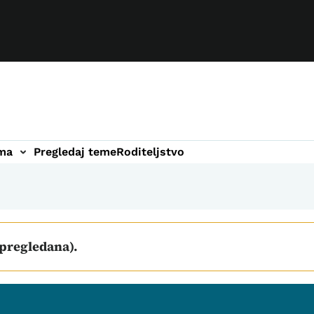
ama
Pregledaj teme
Roditeljstvo
 pregledana).