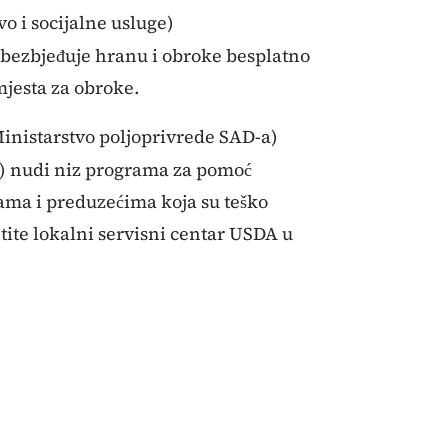
o i socijalne usluge)
bezbjeđuje hranu i obroke besplatno
jesta za obroke.
inistarstvo poljoprivrede SAD-a)
) nudi niz programa za pomoć
ama i preduzećima koja su teško
ite lokalni servisni centar USDA u