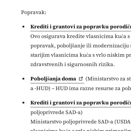
Popravak:
Krediti i grantovi za popravku porodi
Ovo osigurava kredite vlasnicima kuća s
popravak, poboljšanje ili modernizaciju
starijim vlasnicima kuća s vrlo niskim 
zdravstvenih i sigurnosnih rizika.
Poboljšanja
doma
(Ministarstvo za s
a -HUD) – HUD ima razne resurse za pob
Krediti i grantovi za popravku porodi
poljoprivrede SAD-a)
Ministarstvo poljoprivrede SAD-a (USDA)
vlasnicima kuća s vrlo niskim primanjima