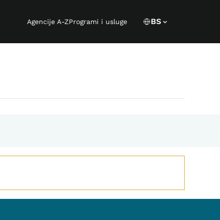
Language s
CURRENT LANGUA
BS
Agencije A-Z
Programi i usluge