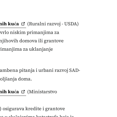
čnih
kuća
(Ruralni razvoj - USDA)
 vrlo niskim primanjima za
 njihovih domova ili grantove
primanjima za uklanjanje
tambena pitanja i urbani razvoj SAD-
oljšanja doma.
čnih
kuća
(Ministarstvo
 osigurava kredite i grantove
 u slučajevima katastrofa koje je