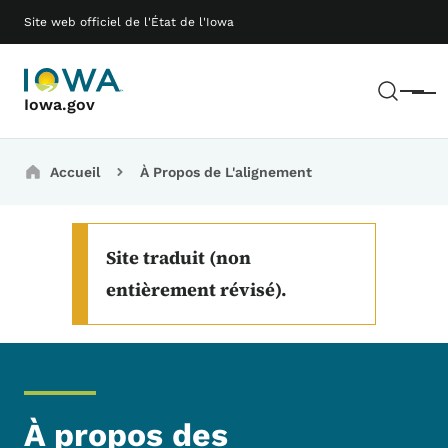
Passer au contenu principal
Main navigation
Site web officiel de l'État de l'Iowa
Rech
Menu
Iowa.gov
Breadcrumbs
Accueil
À Propos de L'alignement
Site traduit (non
entièrement révisé).
À propos des