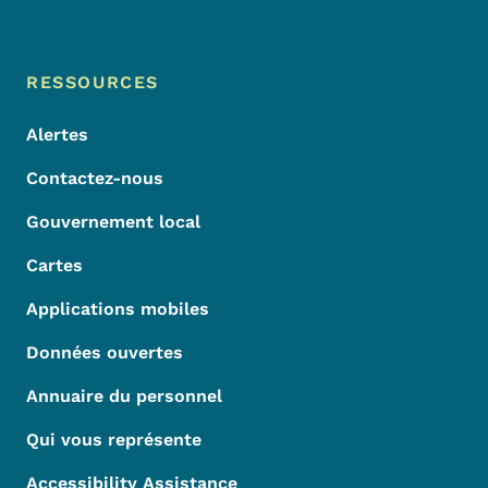
Menu de pied de page
Footer
RESSOURCES
Alertes
Contactez-nous
Gouvernement local
Cartes
Applications mobiles
Données ouvertes
Annuaire du personnel
Qui vous représente
Accessibility Assistance