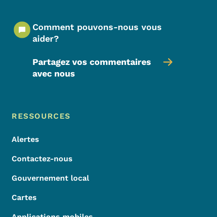
Comment pouvons-nous vous
aider?
Partagez vos commentaires
avec nous
Menu de pied de page
Footer
RESSOURCES
Alertes
Contactez-nous
Gouvernement local
Cartes
Applications mobiles