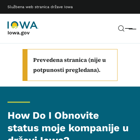
Preskoči na glavni sadržaj
Main navigation
Službena web stranica države Iowa
Pretr
Meni
Iowa.gov
Prevedena stranica (nije u
potpunosti pregledana).
How Do I Obnovite
status moje kompanije u