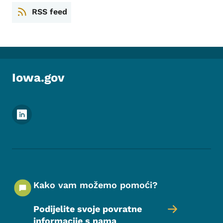
RSS feed
Iowa.gov
Meni podnožja društvenih mrežaa
Kako vam možemo pomoći?
Podijelite svoje povratne
informacije s nama