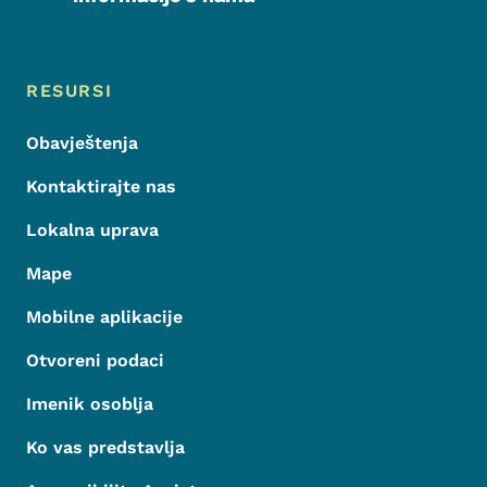
Meni podnožja
Footer
RESURSI
Obavještenja
Kontaktirajte nas
Lokalna uprava
Mape
Mobilne aplikacije
Otvoreni podaci
Imenik osoblja
Ko vas predstavlja