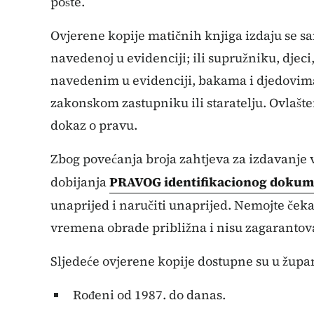
pošte.
Ovjerene kopije matičnih knjiga izdaju se 
navedenoj u evidenciji; ili supružniku, djec
navedenim u evidenciji, bakama i djedovima,
zakonskom zastupniku ili staratelju. Ovlašt
dokaz o pravu.
Zbog povećanja broja zahtjeva za izdavanje
dobijanja
PRAVOG identifikacionog
dokum
unaprijed i naručiti unaprijed. Nemojte čeka
vremena obrade približna i nisu zagaranto
Sljedeće ovjerene kopije dostupne su u žup
Rođeni od 1987. do danas.