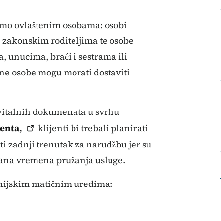
samo ovlaštenim osobama: osobi
i, zakonskim roditeljima te osobe
 unucima, braći i sestrama ili
ene osobe mogu morati dostaviti
 vitalnih dokumenata u svrhu
enta,
klijenti bi trebali planirati
ti zadnji trenutak za narudžbu jer su
vana vremena pružanja usluge.
anijskim matičnim uredima: