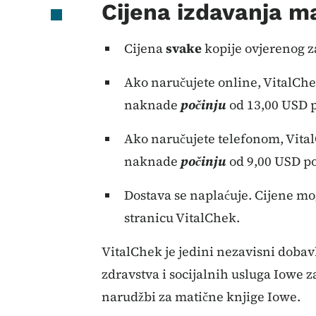
Cijena izdavanja m
Cijena
svake
kopije ovjerenog za
Ako naručujete online, VitalCh
naknade
počinju
od 13,00 USD p
Ako naručujete telefonom, Vit
naknade
počinju
od 9,00 USD po
Dostava se naplaćuje. Cijene mo
stranicu VitalChek.
VitalChek je jedini nezavisni dobavl
zdravstva i socijalnih usluga Iowe z
narudžbi za matične knjige Iowe.