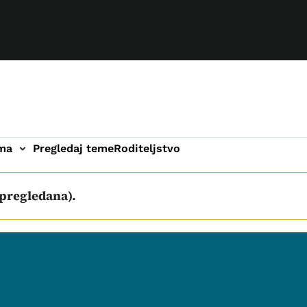
ama
Pregledaj teme
Roditeljstvo
 pregledana).