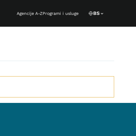
Language s
CURRENT LANGUA
BS
Agencije A-Z
Programi i usluge