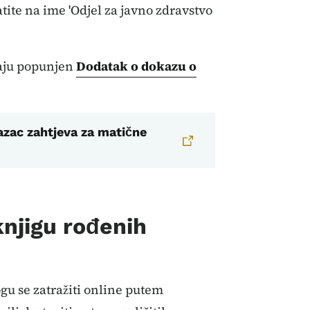
tite na ime 'Odjel za javno zdravstvo
vaju popunjen
Dodatak o dokazu o
azac zahtjeva za matične
knjigu rođenih
gu se zatražiti online putem