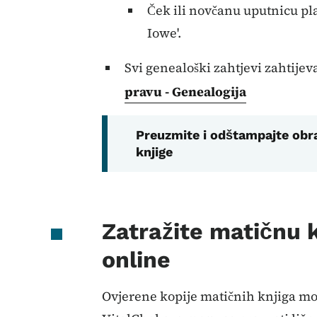
Ček ili novčanu uputnicu pla
Iowe'.
Svi genealoški zahtjevi zahtije
pravu - Genealogija
Preuzmite i odštampajte obr
knjige
Zatražite matičnu 
online
Ovjerene kopije matičnih knjiga mo