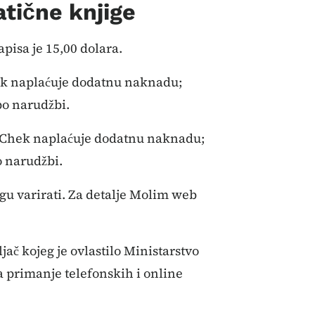
atične knjige
pisa je 15,00 dolara.
ek naplaćuje dodatnu naknadu;
o narudžbi.
alChek naplaćuje dodatnu naknadu;
 narudžbi.
gu varirati. Za detalje Molim web
jač kojeg je ovlastilo Ministarstvo
a primanje telefonskih i online