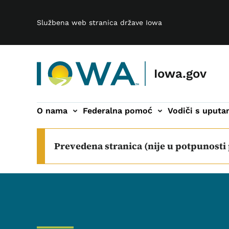
Main navigation
Preskoči na glavni sadržaj
Službena web stranica države Iowa
Iowa.gov
O nama
Federalna pomoć
Vodiči s uput
podnavigacija
Prevedena stranica (nije u potpunosti