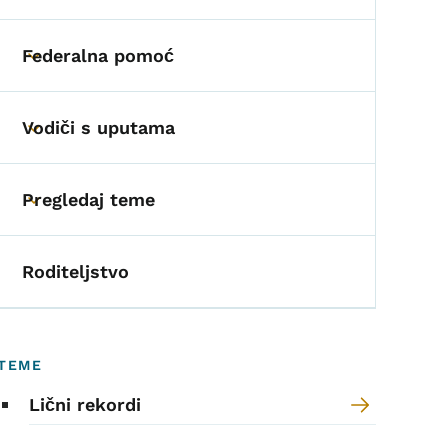
Federalna pomoć
Toggle submenu
Vodiči s uputama
Toggle submenu
Pregledaj teme
Toggle submenu
Roditeljstvo
TEME
Lični rekordi