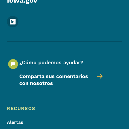
Iowa.gov
Menú de redes sociales del pie de página
¿Cómo podemos ayudar?
Comparta sus comentarios
con nosotros
Menú de pie de página
Footer
RECURSOS
Alertas