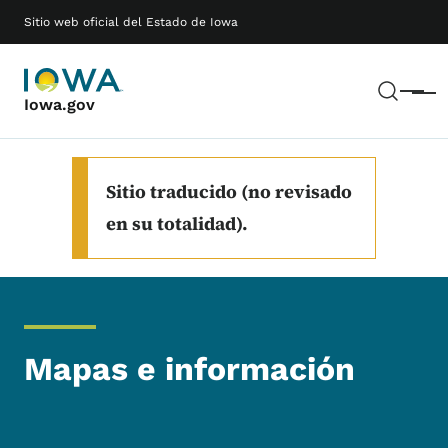
Saltar al contenido principal
Main navigation
Sitio web oficial del Estado de Iowa
Busc
Menú
Iowa.gov
Sitio traducido (no revisado
en su totalidad).
Mapas e información