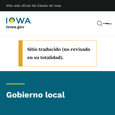
Saltar al contenido principal
Main navigation
Sitio web oficial del Estado de Iowa
Busc
Menú
Iowa.gov
Sitio traducido (no revisado
en su totalidad).
Gobierno local