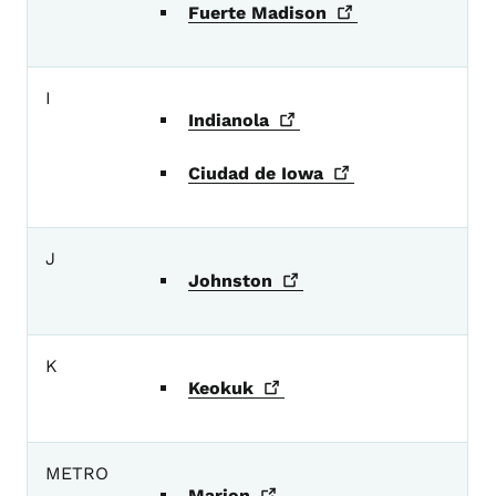
Fuerte
Madison
I
Indianola
Ciudad de
Iowa
J
Johnston
K
Keokuk
METRO
Marion