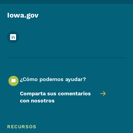
Iowa.gov
Menú de redes sociales del pie de página
¿Cómo podemos ayudar?
Comparta sus comentarios
con nosotros
Menú de pie de página
Footer
RECURSOS