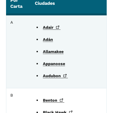
Por
Ciudades
Carta
Servicios del condado
A
Adair
Adán
Allamakee
Appanoose
Audubon
B
Benton
Black
Hawk