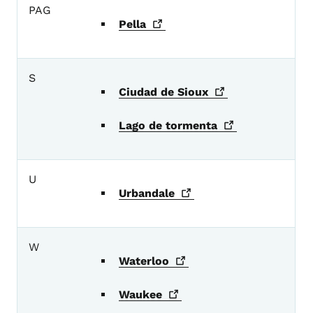
PAG
Pella
S
Ciudad de
Sioux
Lago de
tormenta
U
Urbandale
W
Waterloo
Waukee