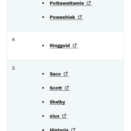
Pottawattamie
Poweshiek
R
Ringgold
S
Saco
Scott
Shelby
siux
Historia