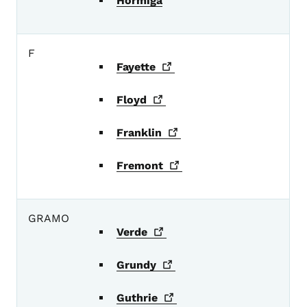
Hormiga
F
Fayette
Floyd
Franklin
Fremont
GRAMO
Verde
Grundy
Guthrie