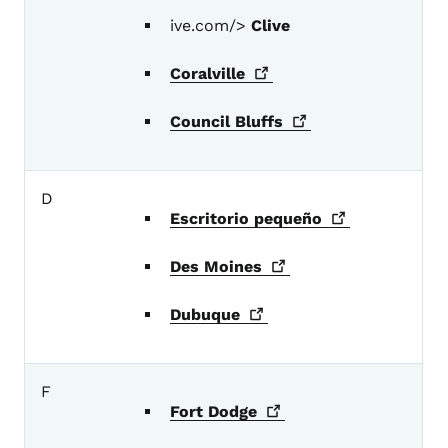
ive.com/>
Clive
Coralville
Council
Bluffs
D
Escritorio
pequeño
Des
Moines
Dubuque
F
Fort
Dodge