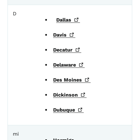
D
Dallas
Davis
Decatur
Delaware
Des
Moines
Dickinson
Dubuque
mi