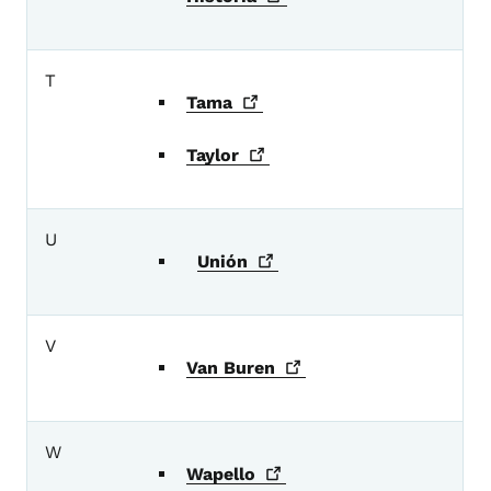
T
Tama
Taylor
U
Unión
V
Van
Buren
W
Wapello