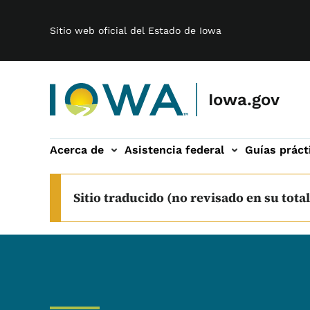
Main navigation
Saltar al contenido principal
Sitio web oficial del Estado de Iowa
Iowa.gov
Acerca de
Asistencia federal
Guías práct
 sub-navegación
Sitio traducido (no revisado en su total