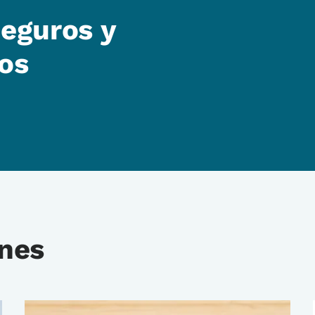
eguros y
ros
ones