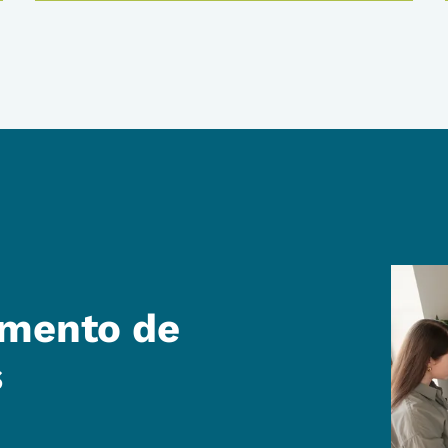
amento de
s