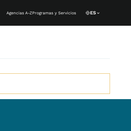
Language 
CURRENT LANGU
ES
Agencias A-Z
Programas y Servicios