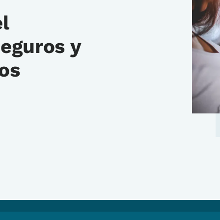
l
eguros y
ros