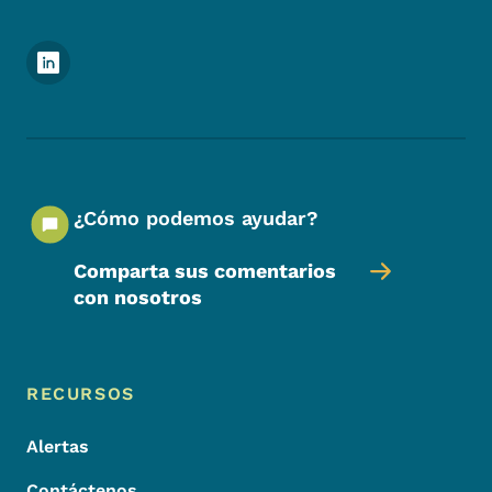
Menú de redes sociales del pie de página
¿Cómo podemos ayudar?
Comparta sus comentarios
con nosotros
Menú de pie de página
Footer
RECURSOS
Alertas
Contáctenos