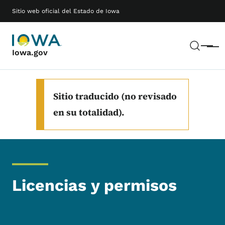
Saltar al contenido principal
Main navigation
Sitio web oficial del Estado de Iowa
Busc
Menú
Iowa.gov
Sitio traducido (no revisado
en su totalidad).
Licencias y permisos