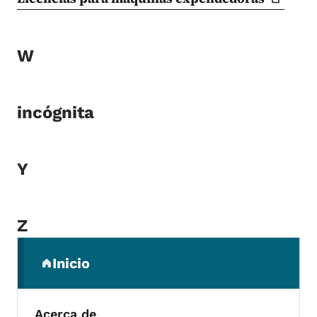
W
incógnita
Y
Z
Menú de navegación secundaria
Inicio
(parent section)
Acerca de