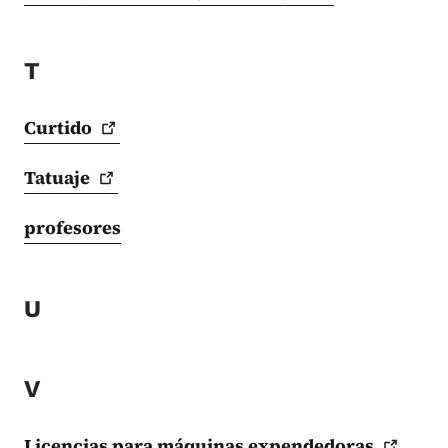
T
Curtido
Tatuaje
profesores
U
V
Licencias para máquinas
expendedoras