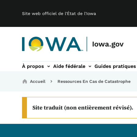
Main navigation
Passer au contenu principal
Site web officiel de l'État de l'Iowa
Iowa.gov
À propos
Aide fédérale
Guides pratiques
s-navigation
Breadcrumbs
Accueil
Ressources En Cas de Catastrophe
Site traduit (non entièrement révisé).