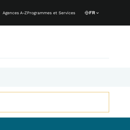
Language s
CURRENT LANGUA
FR
Agences A-Z
Programmes et Services