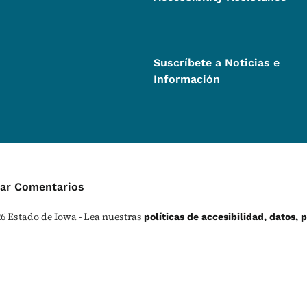
Suscríbete a Noticias e
Información
enú de Contacto
iar Comentarios
26
Estado de Iowa - Lea nuestras
políticas de accesibilidad, datos, 