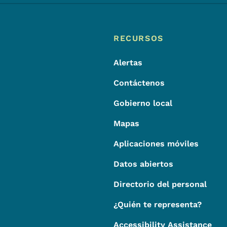
Footer
Menú de pie de página
RECURSOS
Alertas
Contáctenos
Gobierno local
Mapas
Aplicaciones móviles
Datos abiertos
Directorio del personal
¿Quién te representa?
Accessibility Assistance