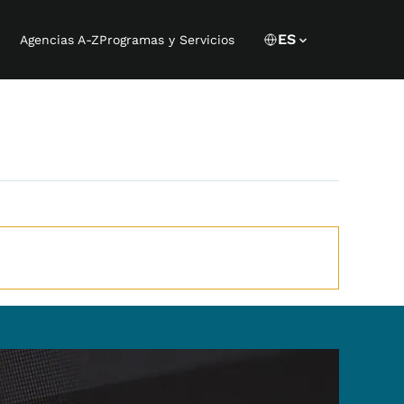
Language 
CURRENT LANGU
ES
Agencias A-Z
Programas y Servicios