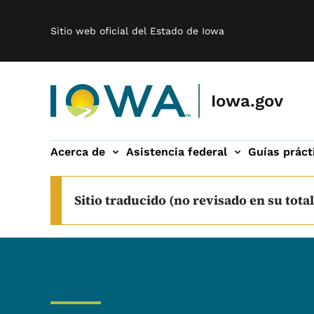
Main navigation
Saltar al contenido principal
Sitio web oficial del Estado de Iowa
Iowa.gov
Acerca de
Asistencia federal
Guías práct
 sub-navegación
Sitio traducido (no revisado en su total