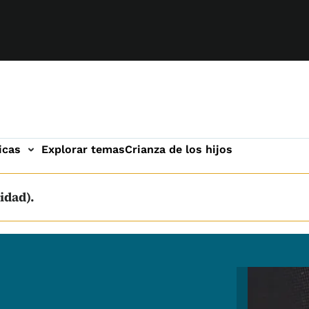
icas
Explorar temas
Crianza de los hijos
idad).
Image