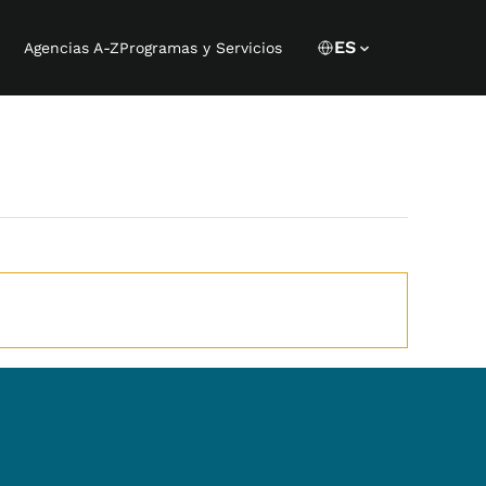
Language 
CURRENT LANGU
ES
Agencias A-Z
Programas y Servicios