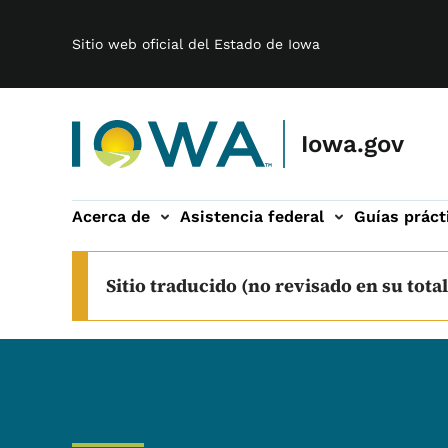
Main navigation
Saltar al contenido principal
Sitio web oficial del Estado de Iowa
Iowa.gov
Acerca de
Asistencia federal
Guías práct
 sub-navegación
Sitio traducido (no revisado en su total