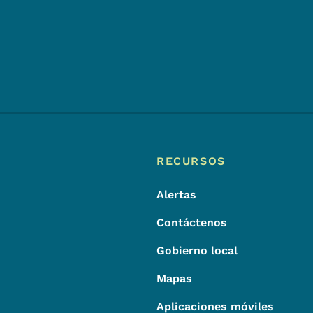
Footer
Menú de pie de página
RECURSOS
Alertas
Contáctenos
Gobierno local
Mapas
Aplicaciones móviles