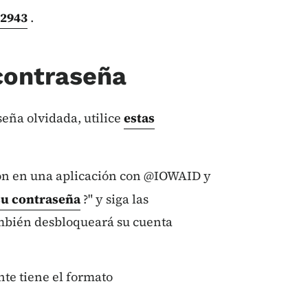
-2943
.
contraseña
seña olvidada, utilice
estas
sión en una aplicación con @IOWAID y
su contraseña
?" y siga las
ambién desbloqueará su cuenta
e tiene el formato