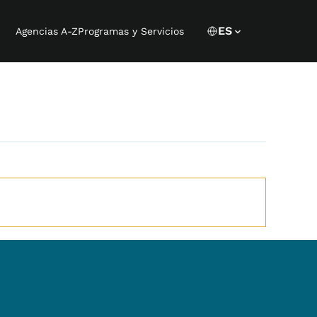
Language 
CURRENT LANGU
ES
Agencias A-Z
Programas y Servicios