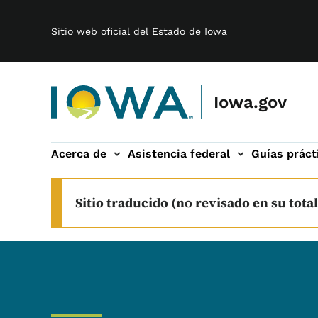
Main navigation
Saltar al contenido principal
Sitio web oficial del Estado de Iowa
Iowa.gov
Acerca de
Asistencia federal
Guías práct
 sub-navegación
Sitio traducido (no revisado en su total